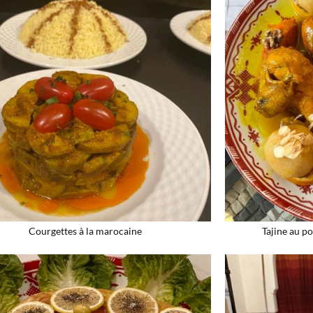
Courgettes à la marocaine
Tajine au po