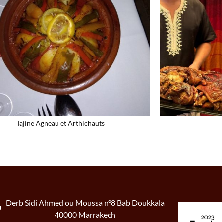
Tajine Agneau et Arthichauts
Derb Sidi Ahmed ou Moussa n°8 Bab Doukkala
40000 Marrakech